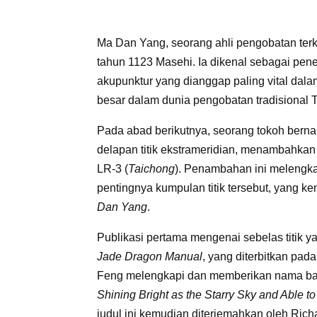
Ma Dan Yang, seorang ahli pengobatan terken
tahun 1123 Masehi. Ia dikenal sebagai pene
akupunktur yang dianggap paling vital dal
besar dalam dunia pengobatan tradisional 
Pada abad berikutnya, seorang tokoh bern
delapan titik ekstrameridian, menambahkan sa
LR-3 (
Taichong
). Penambahan ini melengka
pentingnya kumpulan titik tersebut, yang k
Dan Yang
.
Publikasi pertama mengenai sebelas titik 
Jade Dragon Manual
, yang diterbitkan pad
Feng melengkapi dan memberikan nama baru
Shining Bright as the Starry Sky and Able t
judul ini kemudian diterjemahkan oleh Ric