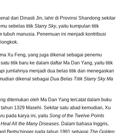
al dari Dinasti Jin, lahir di Provinsi Shandong sekitar
mu sebelas titik
Starry Sky
, yaitu kumpulan titik
am tubuh manusia. Penemuan ini menjadi kontribusi
Tiongkok.
ama Xu Feng, yang juga dikenal sebagai penemu
tu titik baru ke dalam daftar Ma Dan Yang, yaitu titik
pi jumlahnya menjadi dua belas titik dan menegaskan
emudian dikenal sebagai
Dua Belas Titik Starry Sky Ma
yang ditemukan oleh Ma Dan Yang tercatat dalam buku
a tahun 1329 Masehi. Sekitar satu abad kemudian, Xu
 pada karya ini, yaitu
Song of the Twelve Points
o Heal All the Many Diseases
. Dalam bahasa Inggris,
hard Bertschinger pada tahun 1991 sebagai
The Golden