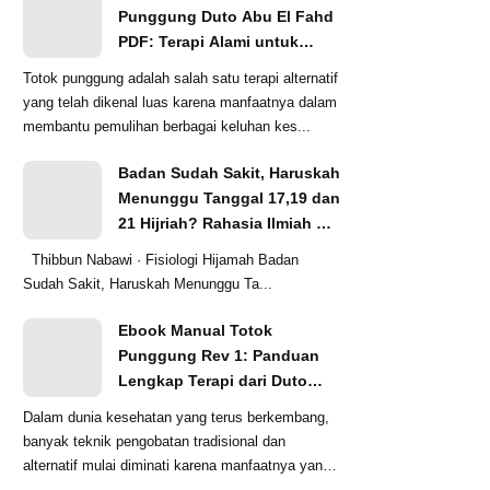
Punggung Duto Abu El Fahd
PDF: Terapi Alami untuk
Beragam Keluhan
Totok punggung adalah salah satu terapi alternatif
yang telah dikenal luas karena manfaatnya dalam
membantu pemulihan berbagai keluhan kes...
Badan Sudah Sakit, Haruskah
Menunggu Tanggal 17,19 dan
21 Hijriah? Rahasia Ilmiah di
Balik Waktu Bekam Sunnah
Thibbun Nabawi · Fisiologi Hijamah Badan
Sudah Sakit, Haruskah Menunggu Ta...
Ebook Manual Totok
Punggung Rev 1: Panduan
Lengkap Terapi dari Duto
Abu el-Fahd
Dalam dunia kesehatan yang terus berkembang,
banyak teknik pengobatan tradisional dan
alternatif mulai diminati karena manfaatnya yang
ala...