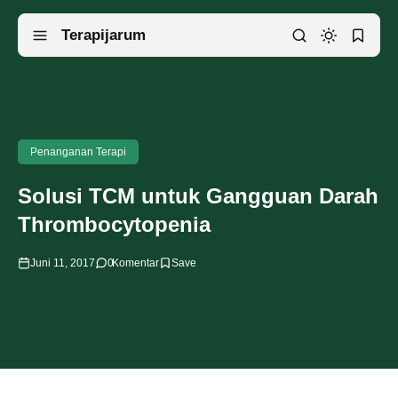
Terapijarum
Penanganan Terapi
Solusi TCM untuk Gangguan Darah
Thrombocytopenia
Juni 11, 2017
0
Komentar