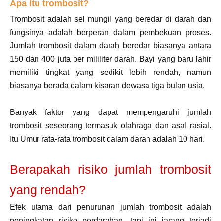
Apa itu trombosit?
Trombosit adalah sel mungil yang beredar di darah dan
fungsinya adalah berperan dalam pembekuan proses.
Jumlah trombosit dalam darah beredar biasanya antara
150 dan 400 juta per mililiter darah. Bayi yang baru lahir
memiliki tingkat yang sedikit lebih rendah, namun
biasanya berada dalam kisaran dewasa tiga bulan usia.
Banyak faktor yang dapat mempengaruhi jumlah
trombosit seseorang termasuk olahraga dan asal rasial.
Itu Umur rata-rata trombosit dalam darah adalah 10 hari.
Berapakah risiko jumlah trombosit
yang rendah?
Efek utama dari penurunan jumlah trombosit adalah
peningkatan risiko perdarahan, tapi ini jarang terjadi