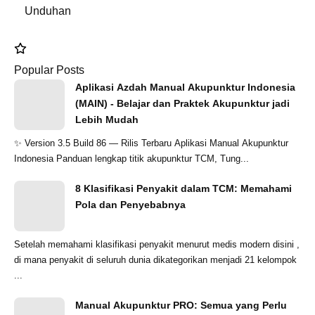
Unduhan
Popular Posts
Aplikasi Azdah Manual Akupunktur Indonesia
(MAIN) - Belajar dan Praktek Akupunktur jadi
Lebih Mudah
✨ Version 3.5 Build 86 — Rilis Terbaru Aplikasi Manual Akupunktur
Indonesia Panduan lengkap titik akupunktur TCM, Tung...
8 Klasifikasi Penyakit dalam TCM: Memahami
Pola dan Penyebabnya
Setelah memahami klasifikasi penyakit menurut medis modern disini ,
di mana penyakit di seluruh dunia dikategorikan menjadi 21 kelompok
...
Manual Akupunktur PRO: Semua yang Perlu