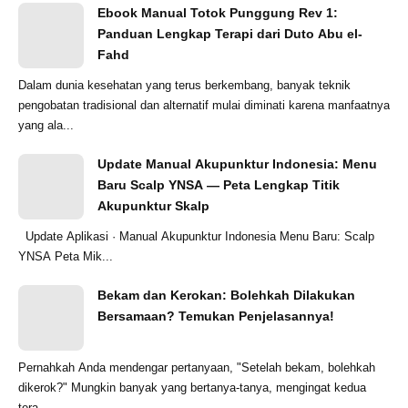
Ebook Manual Totok Punggung Rev 1:
Panduan Lengkap Terapi dari Duto Abu el-
Fahd
Dalam dunia kesehatan yang terus berkembang, banyak teknik
pengobatan tradisional dan alternatif mulai diminati karena manfaatnya
yang ala...
Update Manual Akupunktur Indonesia: Menu
Baru Scalp YNSA — Peta Lengkap Titik
Akupunktur Skalp
Update Aplikasi · Manual Akupunktur Indonesia Menu Baru: Scalp
YNSA Peta Mik...
Bekam dan Kerokan: Bolehkah Dilakukan
Bersamaan? Temukan Penjelasannya!
Pernahkah Anda mendengar pertanyaan, "Setelah bekam, bolehkah
dikerok?" Mungkin banyak yang bertanya-tanya, mengingat kedua
tera...