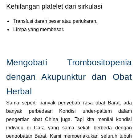
Kehilangan platelet dari sirkulasi
Transfusi darah besar atau pertukaran.
Limpa yang membesar.
Mengobati Trombositopenia
dengan Akupunktur dan Obat
Herbal
Sama seperti banyak penyebab rasa obat Barat, ada
banyak perbedaan Kondisi under-pattern dalam
pengertian obat China juga. Tapi kita menilai kondisi
individu di Cara yang sama sekali berbeda dengan
pengobatan Barat. Kami memperlakukan seluruh tubuh