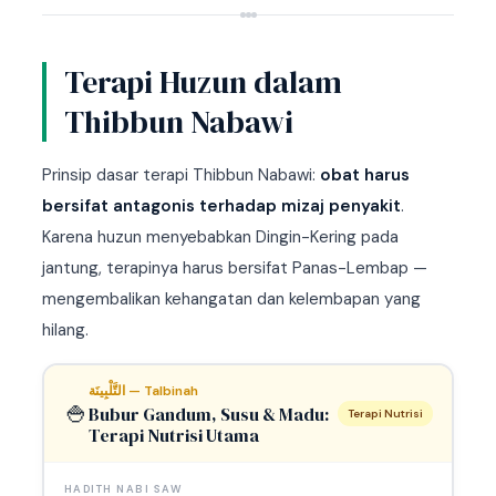
Terapi Huzun dalam
Thibbun Nabawi
Prinsip dasar terapi Thibbun Nabawi:
obat harus
bersifat antagonis terhadap mizaj penyakit
.
Karena huzun menyebabkan Dingin-Kering pada
jantung, terapinya harus bersifat Panas-Lembap —
mengembalikan kehangatan dan kelembapan yang
hilang.
التَّلْبِينَة — Talbinah
🍚
Bubur Gandum, Susu & Madu:
Terapi Nutrisi
Terapi Nutrisi Utama
HADITH NABI SAW