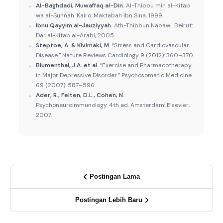
Al-Baghdadi, Muwaffaq al-Din.
Al-Thibbu min al-Kitab
wa al-Sunnah. Kairo: Maktabah Ibn Sina, 1999.
Ibnu Qayyim al-Jauziyyah.
Ath-Thibbun Nabawi. Beirut:
Dar al-Kitab al-Arabi, 2005.
Steptoe, A. & Kivimaki, M.
“Stress and Cardiovascular
Disease.” Nature Reviews Cardiology 9 (2012): 360–370.
Blumenthal, J.A. et al.
“Exercise and Pharmacotherapy
in Major Depressive Disorder.” Psychosomatic Medicine
69 (2007): 587–596.
Ader, R., Felten, D.L., Cohen, N.
Psychoneuroimmunology. 4th ed. Amsterdam: Elsevier,
2007.
Postingan Lama
Postingan Lebih Baru