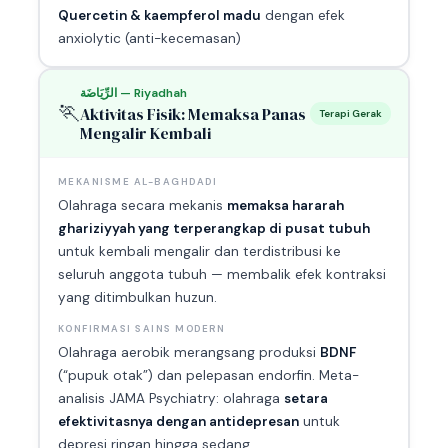
Quercetin & kaempferol madu
dengan efek
anxiolytic (anti-kecemasan)
الرِّيَاضَة — Riyadhah
🏃
Aktivitas Fisik: Memaksa Panas
Terapi Gerak
Mengalir Kembali
MEKANISME AL-BAGHDADI
Olahraga secara mekanis
memaksa hararah
ghariziyyah yang terperangkap di pusat tubuh
untuk kembali mengalir dan terdistribusi ke
seluruh anggota tubuh — membalik efek kontraksi
yang ditimbulkan huzun.
KONFIRMASI SAINS MODERN
Olahraga aerobik merangsang produksi
BDNF
(“pupuk otak”) dan pelepasan endorfin. Meta-
analisis JAMA Psychiatry: olahraga
setara
efektivitasnya dengan antidepresan
untuk
depresi ringan hingga sedang.