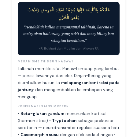
عَلَيْكُمْ بِالتَّلْبِينَةِ فَإِنَّهَا مُجِمَّةٌ لِفُؤَادِ الْمَرِيضِ وَتُذْهِبُ
بَعْضَ الْحُزْنِ
“Hendaklah kalian mengonsumsi talbinah, karena ia
melegakan hati orang yang sakit dan menghilangkan
sebagian kesedihan.”
HR. Bukhari dan Muslim dari ‘Aisyah RA
MEKANISME THIBBUN NABAWI
Talbinah memiliki sifat Panas-Lembap yang lembut
— persis lawannya dari efek Dingin-Kering yang
ditimbulkan huzun. Ia
melapangkan kontraksi pada
jantung
dan mengembalikan kelembapan yang
menguap.
KONFIRMASI SAINS MODERN
•
Beta-glukan gandum
menurunkan kortisol
(hormon stres) •
Tryptophan
sebagai prekursor
serotonin — neurotransmiter regulasi suasana hati
•
Casomorphin susu
dengan efek sedatif ringan •