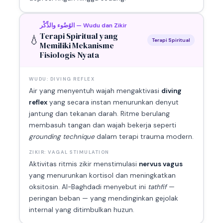
الوُضُوء والذِّكْر — Wudu dan Zikir
Terapi Spiritual yang
💧
Terapi Spiritual
Memiliki Mekanisme
Fisiologis Nyata
WUDU: DIVING REFLEX
Air yang menyentuh wajah mengaktivasi
diving
reflex
yang secara instan menurunkan denyut
jantung dan tekanan darah. Ritme berulang
membasuh tangan dan wajah bekerja seperti
grounding technique
dalam terapi trauma modern.
ZIKIR: VAGAL STIMULATION
Aktivitas ritmis zikir menstimulasi
nervus vagus
yang menurunkan kortisol dan meningkatkan
oksitosin. Al-Baghdadi menyebut ini
tathfif
—
peringan beban — yang mendinginkan gejolak
internal yang ditimbulkan huzun.